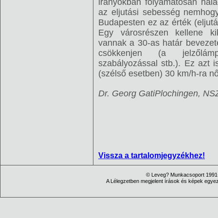
irányokban folyamatosan hala
az eljutási sebesség nemho
Budapesten ez az érték (eljutá
Egy városrészen kellene kik
vannak a 30-as határ bevezet
csökkenjen (a jelzőlámp
szabályozással stb.). Ez azt i
(szélső esetben) 30 km/h-ra n
Dr. Georg GatiPlochingen, NSZ
Vissza a tartalomjegyzékhez!
© Leveg? Munkacsoport 1991-
A Lélegzetben megjelent írások és képek egyezt