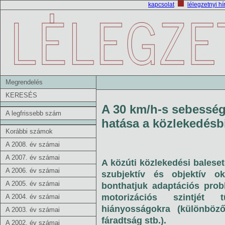
kapcsolat
lélegzetnyi hí
Megrendelés
KERESÉS
A 30 km/h-s sebesség
A legfrissebb szám
hatása a közlekedésb
Korábbi számok
A 2008. év számai
A 2007. év számai
A közúti közlekedési baleset
A 2006. év számai
szubjektív és objektív o
A 2005. év számai
bonthatjuk adaptációs prob
motorizációs szintjét 
A 2004. év számai
hiányosságokra (különböző
A 2003. év számai
fáradtság stb.).
A 2002. év számai