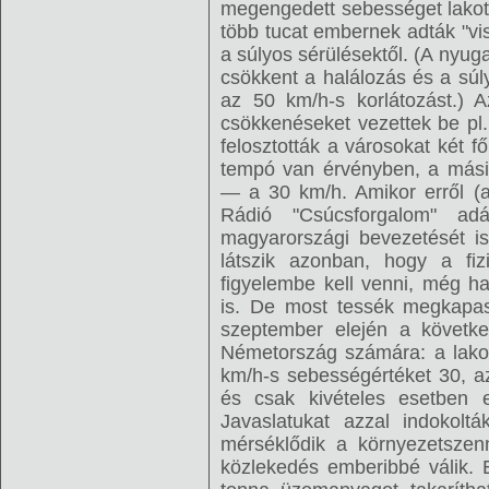
megengedett sebességet lakott
több tucat embernek adták "vi
a súlyos sérülésektől. (A nyuga
csökkent a halálozás és a sú
az 50 km/h-s korlátozást.) 
csökkenéseket vezettek be pl.
felosztották a városokat két f
tempó van érvényben, a másik
— a 30 km/h. Amikor erről (a
Rádió "Csúcsforgalom" ad
magyarországi bevezetését is
látszik azonban, hogy a fizi
figyelembe kell venni, még h
is. De most tessék megkapa
szeptember elején a következ
Németország számára: a lakot
km/h-s sebességértéket 30, a
és csak kivételes esetben
Javaslatukat azzal indokolt
mérséklődik a környezetszenn
közlekedés emberibbé válik.