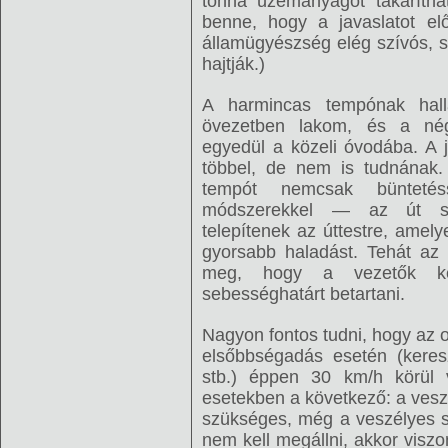
tonna üzemanyagot takaríth
benne, hogy a javaslatot elő
államügyészség elég szívós, s
hajtják.)
A harmincas tempónak hall
övezetben lakom, és a nég
egyedül a közeli óvodába. A
többel, de nem is tudnának
tempót nemcsak büntetés
módszerekkel — az út szél
telepítenek az úttestre, amely
gyorsabb haladást. Tehát az 
meg, hogy a vezetők ké
sebességhatárt betartani.
Nagyon fontos tudni, hogy az 
elsőbbségadás esetén (keresz
stb.) éppen 30 km/h körül v
esetekben a következő: a vesz
szükséges, még a veszélyes sz
nem kell megállni, akkor viszo