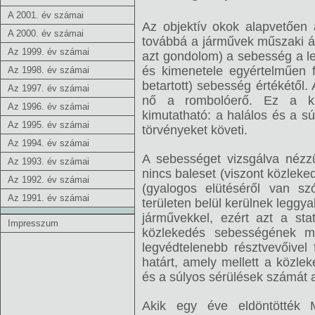
A 2001. év számai
Az objektív okok alapvetően 
A 2000. év számai
továbbá a járművek műszaki ál
Az 1999. év számai
azt gondolom) a sebesség a l
és kimenetele egyértelműen
Az 1998. év számai
betartott) sebesség értékétő
Az 1997. év számai
nő a rombolóerő. Ez a kül
Az 1996. év számai
kimutatható: a halálos és a s
Az 1995. év számai
törvényeket követi.
Az 1994. év számai
A sebességet vizsgálva nézzü
Az 1993. év számai
nincs baleset (viszont közlek
Az 1992. év számai
(gyalogos elütéséről van sz
Az 1991. év számai
területen belül kerülnek legg
járművekkel, ezért azt a stat
Impresszum
közlekedés sebességének m
legvédtelenebb résztvevőivel 
határt, amely mellett a közlek
és a súlyos sérülések számát a
Akik egy éve eldöntötték 