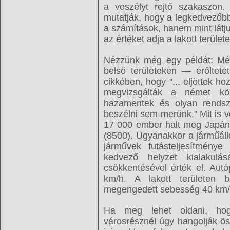
a veszélyt rejtő szakaszon. 
mutatják, hogy a legkedvezőb
a számítások, hanem mint látjuk
az értéket adja a lakott terület
Nézzünk még egy példát: Még 
belső területeken — erőltete
cikkében, hogy "... eljöttek 
megvizsgálták a német köz
hazamentek és olyan rendsz
beszélni sem merünk." Mit is
17 000 ember halt meg Japán 
(8500). Ugyanakkor a járműáll
járművek futásteljesítménye
kedvező helyzet kialakulá
csökkentésével érték el. Au
km/h. A lakott területen 
megengedett sebesség 40 km/
Ha meg lehet oldani, hog
városrésznél úgy hangolják öss