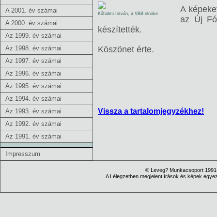
A képeke
A 2001. év számai
Kőhalmi István, a VBB elnöke
az Új Fó
A 2000. év számai
készítették.
Az 1999. év számai
Az 1998. év számai
Köszönet érte.
Az 1997. év számai
Az 1996. év számai
Az 1995. év számai
Az 1994. év számai
Vissza a tartalomjegyzékhez!
Az 1993. év számai
Az 1992. év számai
Az 1991. év számai
Impresszum
© Leveg? Munkacsoport 1991-
A Lélegzetben megjelent írások és képek egyezt