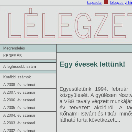
kapcsolat
lélegzetnyi hí
Megrendelés
KERESÉS
Egy évesek lettünk!
A legfrissebb szám
Korábbi számok
A 2008. év számai
Egyesületünk 1994. február 
A 2007. év számai
közgyűlését. A gyűlésen részt
A 2006. év számai
a VBB tavaly végzett munkájáró
év tervezett akcióiról. A t
A 2005. év számai
Kőhalmi Istvánt és titkári mi
A 2004. év számai
látható torta következett...
A 2003. év számai
A 2002. év számai