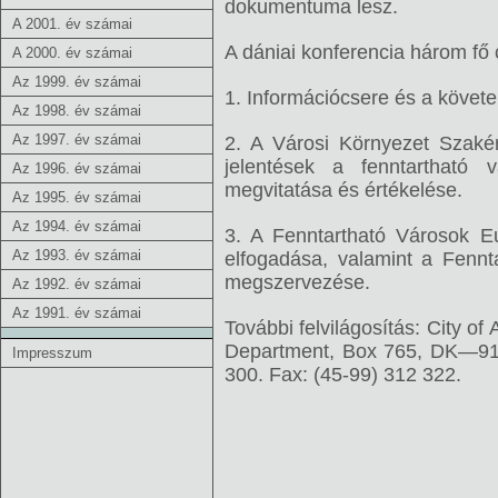
dokumentuma lesz.
A 2001. év számai
A dániai konferencia három fő c
A 2000. év számai
Az 1999. év számai
1. Információcsere és a követ
Az 1998. év számai
Az 1997. év számai
2. A Városi Környezet Szakért
jelentések a fenntartható 
Az 1996. év számai
megvitatása és értékelése.
Az 1995. év számai
Az 1994. év számai
3. A Fenntartható Városok E
Az 1993. év számai
elfogadása, valamint a Fennt
megszervezése.
Az 1992. év számai
Az 1991. év számai
További felvilágosítás: City of
Department, Box 765, DK—9100
Impresszum
300. Fax: (45-99) 312 322.