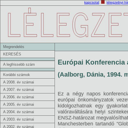
kapcsolat
lélegzetnyi hí
Megrendelés
KERESÉS
Európai Konferencia 
A legfrissebb szám
(Aalborg, Dánia, 1994. 
Korábbi számok
A 2008. év számai
A 2007. év számai
Ez a négy napos konferencia
A 2006. év számai
európai önkományzatok vezető
A 2005. év számai
kidolgozhatnak egy gyakorlat
valóraváltására helyi szinteke
A 2004. év számai
ENSZ-határozat megvalósíthat
A 2003. év számai
Manchesterben tartandó "Glob
A 2002. év számai