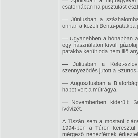
— Áprilisban a hígtrágyával
csatornában halpusztulást észl
— Júniusban a százhalombat
onnan a közeli Benta-patakba p
— Ugyanebben a hónapban az 
egy használaton kívüli gázola
patakba került oda nem illő an
— Júliusban a Kelet-szlov
szennyeződés jutott a Szurtos
— Augusztusban a Biatorbágy
habot vert a műtrágya.
— Novemberben kiderült: Su
ivóvizét.
A Tiszán sem a mostani ciáns
1994-ben a Túron keresztül
mérgező nehézfémek érkeztek 