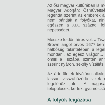
Az ősi magyar kultúrában is me
Magyar Adorján: Ôsműveltsé
legenda szerint az emberek a
nem bántják a folyókat, ni
egészen a XIX. századi foly
népességet.
Messze földön híres volt a Ti
Brown angol orvos 1677-ben m
halbőség tekintetében a leg
mondani, az egész világon...
ömlik a Tiszába, szintén ann
szerint nyáron, sekély vízállás
Az árterületek kiválóan alkal
lassan visszahúzódó vizek 
legelőhöz jutott. A magas
települések, kertek, gyümölcsö
A folyók leigázása