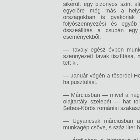
sikerült egy bizonyos szint a
egyelőre még más a helyz
országokban is gyakoriak 
folyószennyezési és egyéb
összeállítás a csupán egy 
eseményekből:
— Tavaly egész évben munkát
szennyezett tavak tisztítása, 
tett ki.
— Január végén a tőserdei Ho
halpusztulást.
— Márciusban — mivel a nagyvá
olajtartály szelepét — hat t
Sebes-Körös romániai szakas
— Ugyancsak márciusban a 
munkagép csöve, s száz liter hi