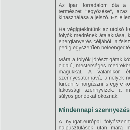
Az ipari forradalom óta a 
természet "legyőzése", azaz
kihasználása a jelszó. Ez jelle
Ha végigtekintünk az utolsó 
folyók medrének átalakítása, 
energianyerés céljából, a fe
pedig egyszerűen beleengedté
Mára a folyók jórészt gátak kö
oldalú, mesterséges medrekbe
magukkal. A valamikor él
szennycsatornává, amelyek n
fürödni s horgászni is egyre 
lakossági szennyvizek, a 
súlyos gondokat okoznak.
Mindennapi szennyezés
A nyugat-európai folyószen
halpusztulások után mára m