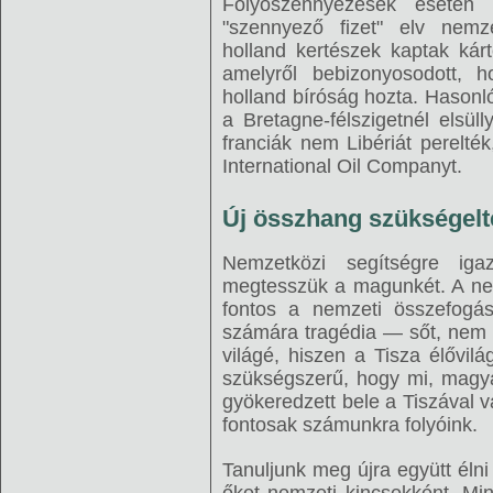
Folyószennyezések esetén 
"szennyező fizet" elv nemze
holland kertészek kaptak kárté
amelyről bebizonyosodott, h
holland bíróság hozta. Hasonl
a Bretagne-félszigetnél elsüll
franciák nem Libériát perelt
International Oil Companyt.
Új összhang szükségelte
Nemzetközi segítségre ig
megtesszük a magunkét. A ne
fontos a nemzeti összefogá
számára tragédia — sőt, nem
világé, hiszen a Tisza élővil
szükségszerű, hogy mi, magya
gyökeredzett bele a Tiszával v
fontosak számunkra folyóink.
Tanuljunk meg újra együtt élni 