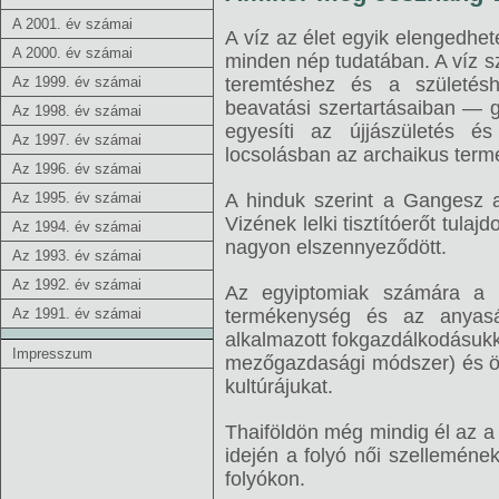
A 2001. év számai
A víz az élet egyik elengedhet
A 2000. év számai
minden nép tudatában. A víz 
Az 1999. év számai
teremtéshez és a születésh
beavatási szertartásaiban — 
Az 1998. év számai
egyesíti az újjászületés é
Az 1997. év számai
locsolásban az archaikus term
Az 1996. év számai
Az 1995. év számai
A hinduk szerint a Gangesz a
Vizének lelki tisztítóerőt tula
Az 1994. év számai
nagyon elszennyeződött.
Az 1993. év számai
Az 1992. év számai
Az egyiptomiak számára a N
Az 1991. év számai
termékenység és az anyasá
alkalmazott fokgazdálkodásukk
Impresszum
mezőgazdasági módszer) és ön
kultúrájukat.
Thaiföldön még mindig él az a
idején a folyó női szellemének 
folyókon.