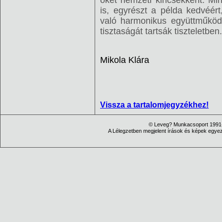
őket nemzeti kincsekként. M
is, egyrészt a példa kedvéér
való harmonikus együttműködé
tisztaságát tartsák tiszteletben.
Mikola Klára
Vissza a tartalomjegyzékhez!
© Leveg? Munkacsoport 1991-
A Lélegzetben megjelent írások és képek egyezt