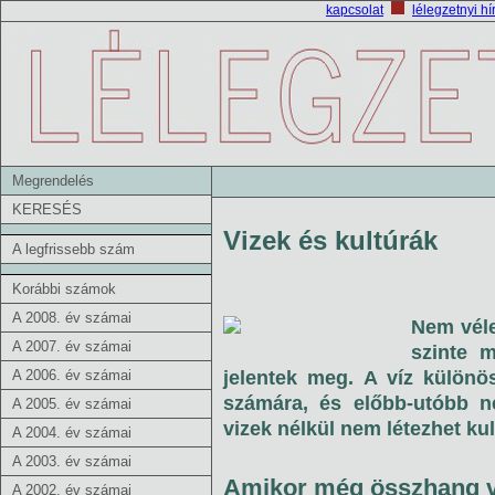
kapcsolat
lélegzetnyi hí
Megrendelés
KERESÉS
Vizek és kultúrák
A legfrissebb szám
Korábbi számok
A 2008. év számai
Nem véle
A 2007. év számai
szinte m
A 2006. év számai
jelentek meg. A víz különö
számára, és előbb-utóbb ne
A 2005. év számai
vizek nélkül nem létezhet kul
A 2004. év számai
A 2003. év számai
Amikor még összhang v
A 2002. év számai