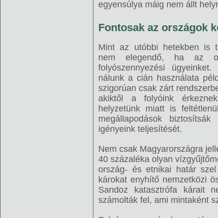
egyensúlya máig nem állt helyr
Fontosak az országok k
Mint az utóbbi hetekben is 
nem elegendő, ha az ors
folyószennyezési ügyeinket
nálunk a cián használata pél
szigorúan csak zárt rendszer
akiktől a folyóink érkezne
helyzetünk miatt is feltétle
megállapodások biztosítsák fo
igényeink teljesítését.
Nem csak Magyarországra jell
40 százaléka olyan vízgyűjtő
ország- és etnikai határ sze
károkat enyhítő nemzetközi ö
Sandoz katasztrófa kárait n
számolták fel, ami mintaként s