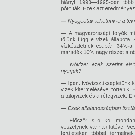
hiányt 1993—1995-ben több 
pótolták. Ezek azt eredményezt
— Nyugodtak lehetünk-e a teki
— A magyarországi folyók mi
tőlünk függ e vizek állapota
vízkészletnek csupán 34%-a.
maradék 10% nagy részét a nö
— Ivóvizet ezek szerint első
nyerjük?
— Igen. Ivóvízszükségletünk ki
vizek kitermelésével történik. 
a talajvizek és a rétegvizek. E
— Ezek általánosságban tiszt
— Először is el kell mondano
veszélynek vannak kitéve. Ves
területeken többet termelne