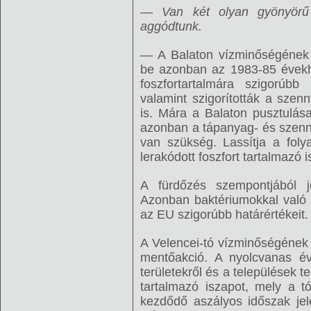
— Van két olyan gyönyörű 
aggódtunk.
— A Balaton vízminőségének r
be azonban az 1983-85 évekhe
foszfortartalmára szigorúbb 
valamint szigorították a szen
is. Mára a Balaton pusztulása
azonban a tápanyag- és szenn
van szükség. Lassítja a foly
lerakódott foszfort tartalmazó 
A fürdőzés szempontjából j
Azonban baktériumokkal való 
az EU szigorúbb határértékeit.
A Velencei-tó vízminőségének 
mentőakció. A nyolcvanas év
területekről és a települések 
tartalmazó iszapot, mely a t
kezdődő aszályos időszak jel