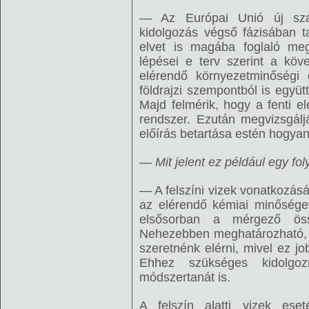
— Az Európai Unió új szab
kidolgozás végső fázisában t
elvet is magába foglaló meg
lépései e terv szerint a köv
elérendő környezetminőségi 
földrajzi szempontból is együtt
Majd felmérik, hogy a fenti el
rendszer. Ezután megvizsgálj
előírás betartása estén hogyan
— Mit jelent ez például egy fo
— A felszíni vizek vonatkozás
az elérendő kémiai minősége
elsősorban a mérgező össz
Nehezebben meghatározható, ho
szeretnénk elérni, mivel ez jo
Ehhez szükséges kidolgoz
módszertanát is.
A felszín alatti vizek es