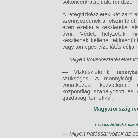
sókoncentrációjúak, rendszerint
A rétegvízkészletek két zárór
szennyeződnek a felszín felől
ezért ezeket a készleteket els
óvni. Védett helyzetük mi
készletnek kellene tekintenü
vagy tömeges vízellátás céljair
— Milyen következtetéseket v
— Vízkészleteink mennyis
szükséges. A mennyiségi k
vonatkozóan közvetlenül, r
központilag szabályozott és 
gazdasági terhekkel.
Magyarország iv
Forrás: Adatok hazánk
— Milyen hatással voltak az e