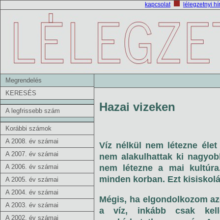
kapcsolat
lélegzetnyi hí
Megrendelés
KERESÉS
Hazai vizeken
A legfrissebb szám
Korábbi számok
A 2008. év számai
Víz nélkül nem létezne élet
A 2007. év számai
nem alakulhattak ki nagyobb
A 2006. év számai
nem létezne a mai kultúra.
minden korban. Ezt kisiskolá
A 2005. év számai
A 2004. év számai
Mégis, ha elgondolkozom az
A 2003. év számai
a víz, inkább csak kell
A 2002. év számai