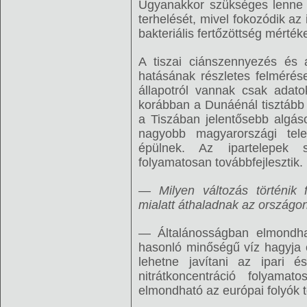
Ugyanakkor szükséges lenne 
terhelését, mivel fokozódik a
bakteriális fertőzöttség mérté
A tiszai ciánszennyezés és
hatásának részletes felmérés
állapotról vannak csak adat
korábban a Dunáénál tisztább v
a Tiszában jelentősebb algás
nagyobb magyarországi telep
épülnek. Az ipartelepek sz
folyamatosan továbbfejlesztik.
— Milyen változás történik f
mialatt áthaladnak az országo
— Általánosságban elmondh
hasonló minőségű víz hagyja 
lehetne javítani az ipari és
nitrátkoncentráció folyam
elmondható az európai folyók t