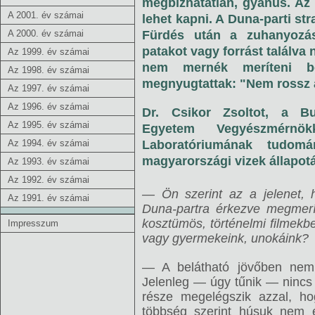
megbízhatatlan, gyanús. Az 
A 2001. év számai
lehet kapni. A Duna-parti st
A 2000. év számai
Fürdés után a zuhanyozás
patakot vagy forrást találv
Az 1999. év számai
nem mernék meríteni be
Az 1998. év számai
megnyugtattak: "Nem rossz a
Az 1997. év számai
Az 1996. év számai
Dr. Csikor Zsoltot, a B
Az 1995. év számai
Egyetem Vegyészmérnökk
Az 1994. év számai
Laboratóriumának tudom
magyarországi vizek állapotá
Az 1993. év számai
Az 1992. év számai
— Ön szerint az a jelenet,
Az 1991. év számai
Duna-partra érkezve megmerít
kosztümös, történelmi filmekbe
Impresszum
vagy gyermekeink, unokáink?
— A belátható jövőben nem
Jelenleg — úgy tűnik — nincs
része megelégszik azzal, h
többség szerint húsuk nem 