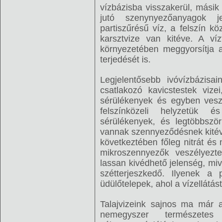
vízbázisba visszakerül, másik 
jutó szenynyezőanyagok j
partiszűrésű víz, a felszín köz
karsztvize van kitéve. A ví
környezetében meggyorsítja 
terjedését is.
Legjelentősebb ivóvízbázisa
csatlakozó kavicstestek vize
sérülékenyek és egyben veszé
felszínközeli helyzetük é
sérülékenyek, és legtöbbszö
vannak szennyeződésnek kitéve
következtében főleg nitrát é
mikroszennyezők veszélyez
lassan kivédhető jelenség, mi
szétterjeszkedő. Ilyenek a 
üdülőtelepek, ahol a vízellátás
Talajvizeink sajnos ma már a
nemegyszer természetes