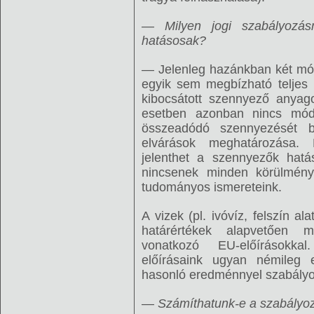
— Milyen jogi szabályozás
hatásosak?
— Jelenleg hazánkban két mó
egyik sem megbízható teljes 
kibocsátott szennyező anyag
esetben azonban nincs mód 
összeadódó szennyezését b
elvárások meghatározása. 
jelenthet a szennyezők hatás
nincsenek minden körülményt
tudományos ismereteink.
A vizek (pl. ivóvíz, felszín a
határértékek alapvetően 
vonatkozó EU-előírásokkal
előírásaink ugyan némileg e
hasonló eredménnyel szabályo
—
Számíthatunk-e a szabályoz