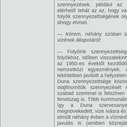
szennyezések, például az o
elérhető tehát az az, hogy va
folyók szennyezettségének oly
ahogy elvisel.
— Kérem, néhány szóban táj
vizének állapotáról!
— Folyóink szennyezettség
folyókhoz. Időben visszatekin
az 1950-es évektől kezdődőe
nemzetközi egyezmények, 
tekintetben javított a helyzete
Duna szennyezettsége közis
olajfinomítók szennyezését
szabad szemmel is felszínen 
fenolszag is. Több kummunális 
így a Duna szervesanyag
megnövekedett, vize ivásra és 
elmúlt néhány évben a vízmin
javulás is (amiben közrejá