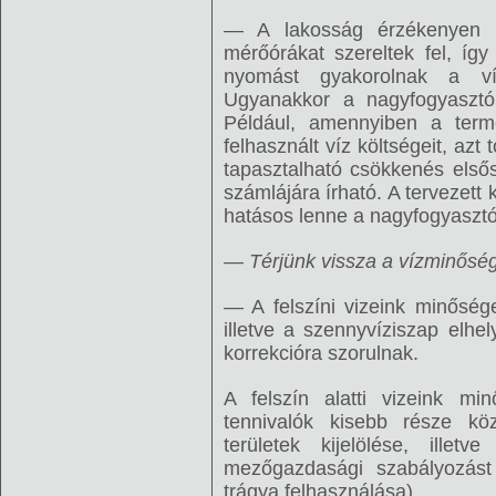
— A lakosság érzékenyen re
mérőórákat szereltek fel, íg
nyomást gyakorolnak a víz
Ugyanakkor a nagyfogyaszt
Például, amennyiben a terme
felhasznált víz költségeit, azt
tapasztalható csökkenés első
számlájára írható. A tervezett 
hatásos lenne a nagyfogyaszt
— Térjünk vissza a vízminősé
— A felszíni vizeink minőség
illetve a szennyvíziszap elh
korrekcióra szorulnak.
A felszín alatti vizeink mi
tennivalók kisebb része köz
területek kijelölése, illet
mezőgazdasági szabályozást i
trágya felhasználása).