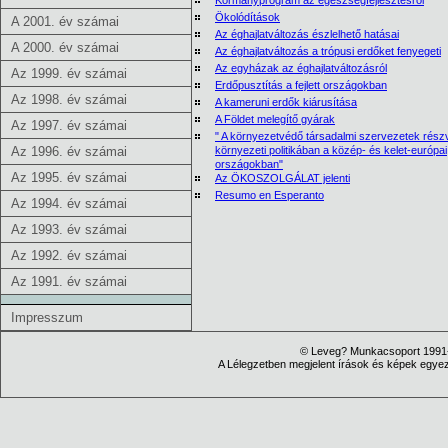
Kormányprogram az egészségfejlesztésről
Ökolódítások
A 2001. év számai
Az éghajlatváltozás észlelhető hatásai
A 2000. év számai
Az éghajlatváltozás a trópusi erdőket fenyegeti
Az egyházak az éghajlatváltozásról
Az 1999. év számai
Erdőpusztítás a fejlett országokban
Az 1998. év számai
A kameruni erdők kiárusítása
A Földet melegítő gyárak
Az 1997. év számai
" A környezetvédő társadalmi szervezetek részv
Az 1996. év számai
környezeti politikában a közép- és kelet-európai
országokban"
Az 1995. év számai
Az ÖKOSZOLGÁLAT jelenti
Resumo en Esperanto
Az 1994. év számai
Az 1993. év számai
Az 1992. év számai
Az 1991. év számai
Impresszum
© Leveg? Munkacsoport 1991-
A Lélegzetben megjelent írások és képek egyezt