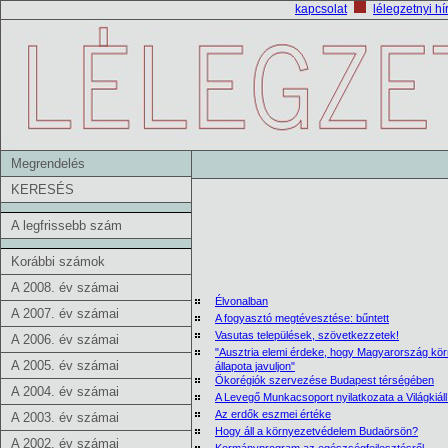
kapcsolat
lélegzetnyi hí
Megrendelés
KERESÉS
A legfrissebb szám
Korábbi számok
A 2008. év számai
Élvonalban
A 2007. év számai
A fogyasztó megtévesztése: bűntett
Vasutas települések, szövetkezzetek!
A 2006. év számai
"Ausztria elemi érdeke, hogy Magyarország kör
A 2005. év számai
állapota javuljon"
Ökorégiók szervezése Budapest térségében
A 2004. év számai
A Levegő Munkacsoport nyilatkozata a Világkiállí
Az erdők eszmei értéke
A 2003. év számai
Hogy áll a környezetvédelem Budaörsön?
A 2002. év számai