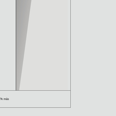
t?k más