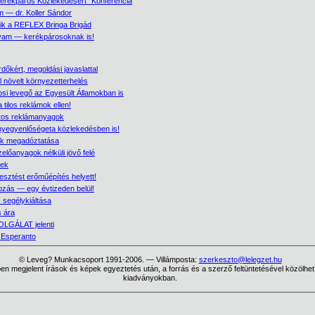
erékpáros Közlekedésért" Konferencia
 — dr. Koller Sándor
ik a REFLEX Bringa Brigád
lyam — kerékpárosoknak is!
rdőkért, megoldási javaslattal
l növelt környezetterhelés
osi levegő az Egyesült Államokban is
a tilos reklámok ellen!
os reklámanyagok
nyegyenlőségeta közlekedésben is!
ók megadóztatása
zelőanyagok nélküli jövő felé
vek
lesztést erőműépítés helyett!
tozás — egy évtizeden belül!
k segélykiáltása
 ára
LGÁLAT jelenti
Esperanto
© Leveg? Munkacsoport 1991-2006. — Villámposta:
szerkeszto@lelegzet.hu
en megjelent írások és képek egyeztetés után, a forrás és a szerző feltüntetésével közölhe
kiadványokban.