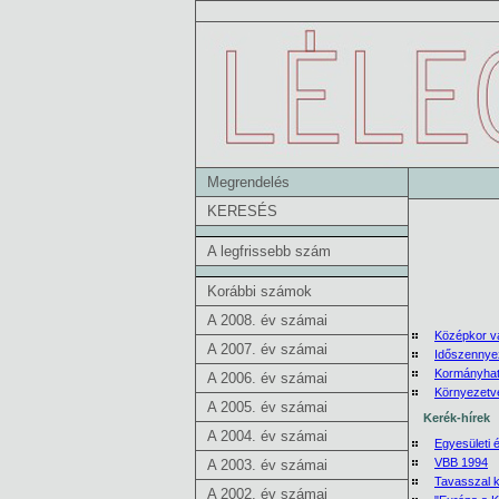
Megrendelés
KERESÉS
A legfrissebb szám
Korábbi számok
A 2008. év számai
Középkor v
A 2007. év számai
Időszennye
Kormányhatá
A 2006. év számai
Környezetv
A 2005. év számai
Kerék-hírek
A 2004. év számai
Egyesületi 
VBB 1994
A 2003. év számai
Tavasszal k
A 2002. év számai