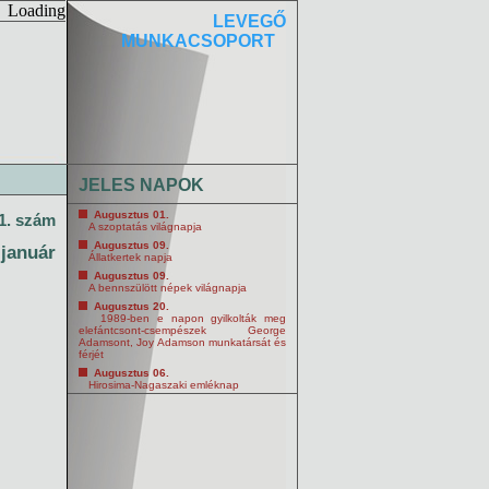
Loading
LEVEGŐ
MUNKACSOPORT
JELES NAPOK
Augusztus 01.
 1. szám
A szoptatás világnapja
Augusztus 09.
 január
Állatkertek napja
Augusztus 09.
A bennszülött népek világnapja
Augusztus 20.
1989-ben e napon gyilkolták meg
elefántcsont-csempészek George
Adamsont, Joy Adamson munkatársát és
férjét
Augusztus 06.
Hirosima-Nagaszaki emléknap