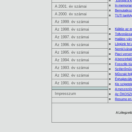
"Európa a K
In memoriam
A 2001. év számai
Bemutatkoz
A 2000. év számai
TUTI tanfo
Az 1999. év számai
Az 1998. év számai
Kiáltás az e
Tollvonássa
Az 1997. év számai
Halálos vár
Lépjünk fel 
Az 1996. év számai
Nemkívánat
Az 1995. év számai
Piaci verse
A benzinfal
Az 1994. év számai
Fosszilis tü
Az 1993. év számai
Szélerőmű
Műszaki fej
Az 1992. év számai
Éghajlatvál
Az 1991. év számai
Kis szigete
A meszezés
Impresszum
Az ÖKOSZO
Resumo en 
A Lélegzetb