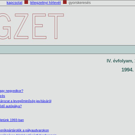
kapcsolat
lélegzetnyi hírlevél
gyorskeresés
IV. évfolyam,
1994.
agy negyedkor?
zés
rozat a levegőminőség javításáról
édő autópálya?
életünk 1993-ban
erékpártárolók a pályaudvarokon