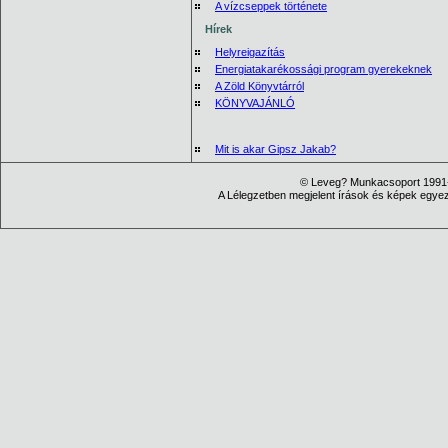
A vízcseppek története
Hírek
Helyreigazítás
Energiatakarékossági program gyerekeknek
A Zöld Könyvtárról
KÖNYVAJÁNLÓ
Mit is akar Gipsz Jakab?
© Leveg? Munkacsoport 1991-
A Lélegzetben megjelent írások és képek egyezt