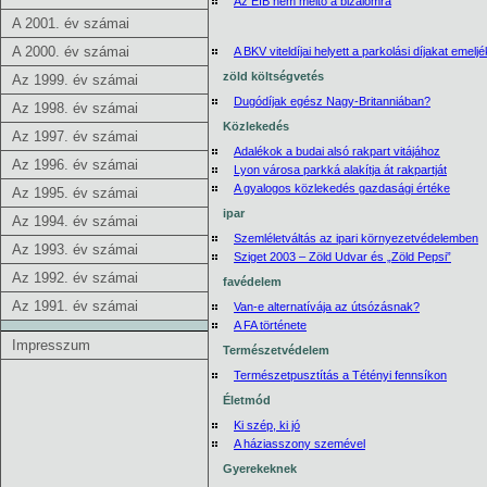
Az EIB nem méltó a bizalomra
A 2001. év számai
A 2000. év számai
A BKV viteldíjai helyett a parkolási díjakat emeljé
zöld költségvetés
Az 1999. év számai
Dugódíjak egész Nagy-Britanniában?
Az 1998. év számai
Közlekedés
Az 1997. év számai
Adalékok a budai alsó rakpart vitájához
Az 1996. év számai
Lyon városa parkká alakítja át rakpartját
A gyalogos közlekedés gazdasági értéke
Az 1995. év számai
ipar
Az 1994. év számai
Szemléletváltás az ipari környezetvédelemben
Az 1993. év számai
Sziget 2003 – Zöld Udvar és „Zöld Pepsi”
Az 1992. év számai
favédelem
Az 1991. év számai
Van-e alternatívája az útsózásnak?
A FA története
Impresszum
Természetvédelem
Természetpusztítás a Tétényi fennsíkon
Életmód
Ki szép, ki jó
A háziasszony szemével
Gyerekeknek