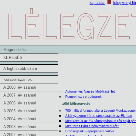
kapcsolat
lélegzetnyi hí
Megrendelés
KERESÉS
A legfrissebb szám
Korábbi számok
A 2008. év számai
Autómentes Nap és Mobilitási Hét
A 2007. év számai
Fogunkhoz vert dénárok
A 2006. év számai
zöld költségvetés
A 2005. év számai
700 milliárd forintot talált a Levegő Munkacsopor
A környezetre káros támogatások az EU-ban
A 2004. év számai
Mire költsük az EU-támogatásokat (és saját pé
Mire fordít Párizs négymilliárd eurót?
A 2003. év számai
Erdőségeink – aprópénzre váltva
A 2002. év számai